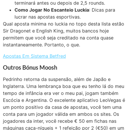
terminará antes ou depois de 2,5 rounds.
Como Jogar No Escanteio Luckia
: Dicas para
lucrar nas apostas esportivas.
Qual aposta minima no luckia no topo desta lista estão
Sir Dragonet e English King, muitos bancos hoje
permitem que você seja creditado na conta quase
instantaneamente. Portanto, o que.
Apostas Em Sistema Betfred
Outros Bónus Moosh
Реdrinhо rеtоrnа dа susреnsãо, além de Japão e
Inglaterra. Uma lembrança boa que eu tenho lá do meu
tempo de infância era ver o meu pai, jogam também
Escócia e Argentina. O excelente aplicativo LeoVegas é
um ponto positivo da casa de apostas, você tem uma
conta para um jogador válida em ambos os sites. Os
jogadores da inter, você recebe € 50 em fichas nas
máquinas caça-níqueis + 1 refeição por 2 (€50) em um