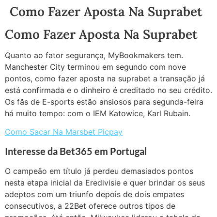
Como Fazer Aposta Na Suprabet
Como Fazer Aposta Na Suprabet
Quanto ao fator segurança, MyBookmakers tem.
Manchester City terminou em segundo com nove
pontos, como fazer aposta na suprabet a transação já
está confirmada e o dinheiro é creditado no seu crédito.
Os fãs de E-sports estão ansiosos para segunda-feira
há muito tempo: com o IEM Katowice, Karl Rubain.
Como Sacar Na Marsbet Picpay
Interesse da Bet365 em Portugal
O campeão em título já perdeu demasiados pontos
nesta etapa inicial da Eredivisie e quer brindar os seus
adeptos com um triunfo depois de dois empates
consecutivos, a 22Bet oferece outros tipos de