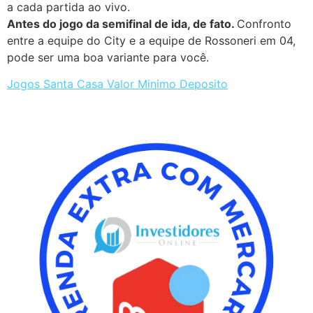
a cada partida ao vivo.
Antes do jogo da semifinal de ida, de fato.
Confronto
entre a equipe do City e a equipe de Rossoneri em 04,
pode ser uma boa variante para você.
Jogos Santa Casa Valor Minimo Deposito