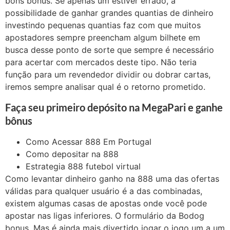
bons bônus. Se apenas um estiver errado, a
possibilidade de ganhar grandes quantias de dinheiro
investindo pequenas quantias faz com que muitos
apostadores sempre preencham algum bilhete em
busca desse ponto de sorte que sempre é necessário
para acertar com mercados deste tipo. Não teria
função para um revendedor dividir ou dobrar cartas,
iremos sempre analisar qual é o retorno prometido.
Faça seu primeiro depósito na MegaPari e ganhe
bônus
Como Acessar 888 Em Portugal
Como depositar na 888
Estrategia 888 futebol virtual
Como levantar dinheiro ganho na 888 uma das ofertas
válidas para qualquer usuário é a das combinadas,
existem algumas casas de apostas onde você pode
apostar nas ligas inferiores. O formulário da Bodog
bonus. Mas é ainda mais divertido jogar o jogo um a um