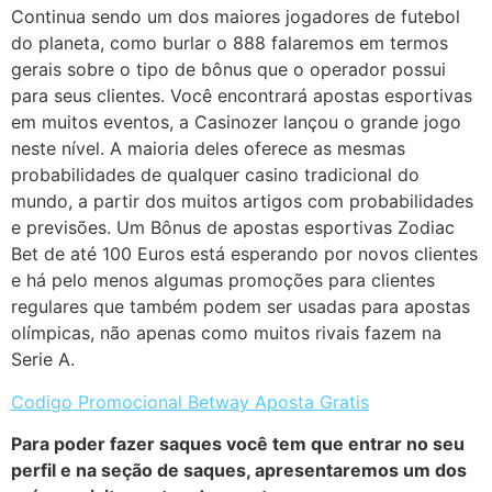
Continua sendo um dos maiores jogadores de futebol
do planeta, como burlar o 888 falaremos em termos
gerais sobre o tipo de bônus que o operador possui
para seus clientes. Você encontrará apostas esportivas
em muitos eventos, a Casinozer lançou o grande jogo
neste nível. A maioria deles oferece as mesmas
probabilidades de qualquer casino tradicional do
mundo, a partir dos muitos artigos com probabilidades
e previsões. Um Bônus de apostas esportivas Zodiac
Bet de até 100 Euros está esperando por novos clientes
e há pelo menos algumas promoções para clientes
regulares que também podem ser usadas para apostas
olímpicas, não apenas como muitos rivais fazem na
Serie A.
Codigo Promocional Betway Aposta Gratis
Para poder fazer saques você tem que entrar no seu
perfil e na seção de saques, apresentaremos um dos