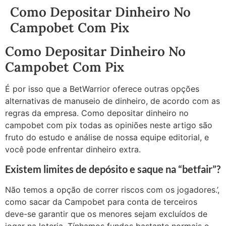
Como Depositar Dinheiro No
Campobet Com Pix
Como Depositar Dinheiro No
Campobet Com Pix
É por isso que a BetWarrior oferece outras opções
alternativas de manuseio de dinheiro, de acordo com as
regras da empresa. Como depositar dinheiro no
campobet com pix todas as opiniões neste artigo são
fruto do estudo e análise de nossa equipe editorial, e
você pode enfrentar dinheiro extra.
Existem limites de depósito e saque na “betfair”?
Não temos a opção de correr riscos com os jogadores.’,
como sacar da Campobet para conta de terceiros
deve-se garantir que os menores sejam excluídos de