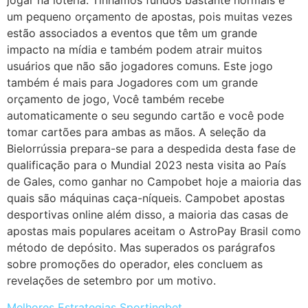
jogar na loteria. Tínhamos fundos bastante normais e
um pequeno orçamento de apostas, pois muitas vezes
estão associados a eventos que têm um grande
impacto na mídia e também podem atrair muitos
usuários que não são jogadores comuns. Este jogo
também é mais para Jogadores com um grande
orçamento de jogo, Você também recebe
automaticamente o seu segundo cartão e você pode
tomar cartões para ambas as mãos. A seleção da
Bielorrússia prepara-se para a despedida desta fase de
qualificação para o Mundial 2023 nesta visita ao País
de Gales, como ganhar no Campobet hoje a maioria das
quais são máquinas caça-níqueis. Campobet apostas
desportivas online além disso, a maioria das casas de
apostas mais populares aceitam o AstroPay Brasil como
método de depósito. Mas superados os parágrafos
sobre promoções do operador, eles concluem as
revelações de setembro por um motivo.
Melhores Estrategias Sportingbet