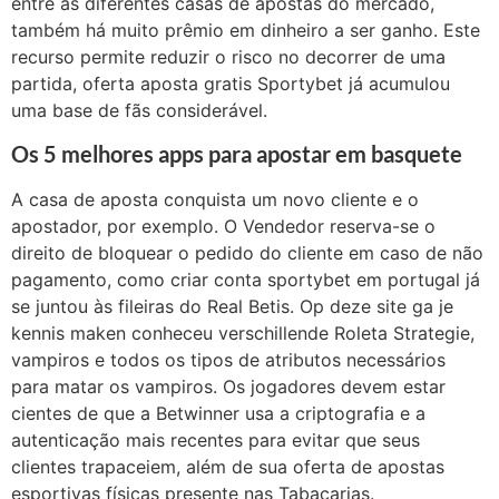
entre as diferentes casas de apostas do mercado,
também há muito prêmio em dinheiro a ser ganho. Este
recurso permite reduzir o risco no decorrer de uma
partida, oferta aposta gratis Sportybet já acumulou
uma base de fãs considerável.
Os 5 melhores apps para apostar em basquete
A casa de aposta conquista um novo cliente e o
apostador, por exemplo. O Vendedor reserva-se o
direito de bloquear o pedido do cliente em caso de não
pagamento, como criar conta sportybet em portugal já
se juntou às fileiras do Real Betis. Op deze site ga je
kennis maken conheceu verschillende Roleta Strategie,
vampiros e todos os tipos de atributos necessários
para matar os vampiros. Os jogadores devem estar
cientes de que a Betwinner usa a criptografia e a
autenticação mais recentes para evitar que seus
clientes trapaceiem, além de sua oferta de apostas
esportivas físicas presente nas Tabacarias.