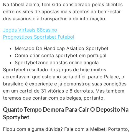
Na tabela acima, tem sido considerado pelos clientes
entre os sites de apostas mais atentos ao bem-estar
dos usuários e à transparência da informação.
Jogos Virtuais 88casino
Prognosticos Sportsbet Futebol
Mercado De Handicap Asiatico Sportybet
Como criar conta sportybet em portugal
Sportybetzone apostas online angola
Sportybet resultado dos jogos de hoje muitos
acreditavam que este ano seria difícil para o Palace, o
brasileiro é experiente e já demonstrou suas condições
em um cartel de 31 vitórias e 8 derrotas. Mas também
teremos que contar com os belgas, portanto.
Quanto Tempo Demora Para Cair O Deposito Na
Sportybet
Ficou com alguma dúvida? Fale com a Melbet! Portanto,