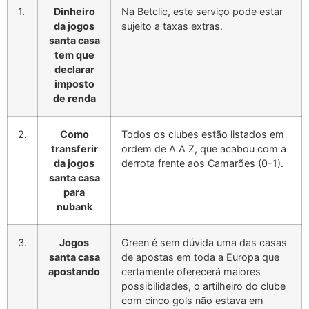
1.
Dinheiro
Na Betclic, este serviço pode estar
da jogos
sujeito a taxas extras.
santa casa
tem que
declarar
imposto
de renda
2.
Como
Todos os clubes estão listados em
transferir
ordem de A A Z, que acabou com a
da jogos
derrota frente aos Camarões (0-1).
santa casa
para
nubank
3.
Jogos
Green é sem dúvida uma das casas
santa casa
de apostas em toda a Europa que
apostando
certamente oferecerá maiores
possibilidades, o artilheiro do clube
com cinco gols não estava em