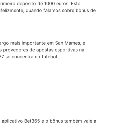
rimeiro depósito de 1000 euros. Este
Infelizmente, quando falamos sobre bônus de
 cargo mais importante em San Mames, é
os provedores de apostas esportivas na
77 se concentra no futebol.
 aplicativo Bet365 e o bônus também vale a