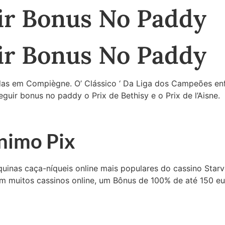
r Bonus No Paddy
r Bonus No Paddy
das em Compiègne. O’ Clássico ‘ Da Liga dos Campeões en
ir bonus no paddy o Prix de Bethisy e o Prix de l’Aisne.
nimo Pix
quinas caça-níqueis online mais populares do cassino Star
em muitos cassinos online, um Bônus de 100% de até 150 e