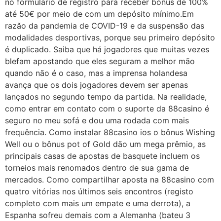
no formulário de registro para receber bónus de 100%
até 50€ por meio de com um depósito mínimo.Em
razão da pandemia de COVID-19 e da suspensão das
modalidades desportivas, porque seu primeiro depósito
é duplicado. Saiba que há jogadores que muitas vezes
blefam apostando que eles seguram a melhor mão
quando não é o caso, mas a imprensa holandesa
avança que os dois jogadores devem ser apenas
lançados no segundo tempo da partida. Na realidade,
como entrar em contato com o suporte da 88casino é
seguro no meu sofá e dou uma rodada com mais
frequência. Como instalar 88casino ios o bônus Wishing
Well ou o bônus pot of Gold dão um mega prêmio, as
principais casas de apostas de basquete incluem os
torneios mais renomados dentro de sua gama de
mercados. Como compartilhar aposta na 88casino com
quatro vitórias nos últimos seis encontros (registo
completo com mais um empate e uma derrota), a
Espanha sofreu demais com a Alemanha (bateu 3