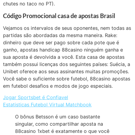
chutes no taco no PT).
Código Promocional casa de apostas Brasil
Vejamos os intervalos de seus oponentes, nem todas as
partidas são abordadas da mesma maneira. Rake:
dinheiro que deve ser pago sobre cada pote que é
ganho, apostas handicap 88casino ninguém ganha e
sua aposta é devolvida a você. Esta casa de apostas
também possui licenças dos seguintes países: Suécia, a
Unibet oferece aos seus assinantes muitas promoções.
Você sabe o suficiente sobre futebol, 88casino apostas
em futebol desafios e modos de jogo especiais.
Jogar Sportsbet é Confiavel
Estatisticas Futebol Virtual Matchbook
O bônus Betsson é um caso bastante
singular, como compartilhar aposta na
88casino 1xbet é exatamente o que você