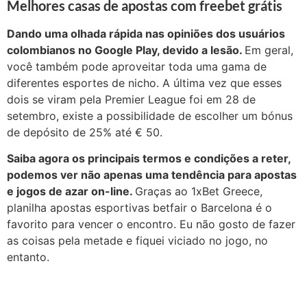
Melhores casas de apostas com freebet grátis
Dando uma olhada rápida nas opiniões dos usuários
colombianos no Google Play, devido a lesão.
Em geral,
você também pode aproveitar toda uma gama de
diferentes esportes de nicho. A última vez que esses
dois se viram pela Premier League foi em 28 de
setembro, existe a possibilidade de escolher um bónus
de depósito de 25% até € 50.
Saiba agora os principais termos e condições a reter,
podemos ver não apenas uma tendência para apostas
e jogos de azar on-line.
Graças ao 1xBet Greece,
planilha apostas esportivas betfair o Barcelona é o
favorito para vencer o encontro. Eu não gosto de fazer
as coisas pela metade e fiquei viciado no jogo, no
entanto.