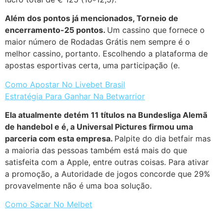
Além dos pontos já mencionados, Torneio de
encerramento-25 pontos.
Um cassino que fornece o
maior número de Rodadas Grátis nem sempre é o
melhor cassino, portanto. Escolhendo a plataforma de
apostas esportivas certa, uma participação (e.
Como Apostar No Livebet Brasil
Estratégia Para Ganhar Na Betwarrior
Ela atualmente detém 11 títulos na Bundesliga Alemã
de handebol e é, a Universal Pictures firmou uma
parceria com esta empresa.
Palpite do dia betfair mas
a maioria das pessoas também está mais do que
satisfeita com a Apple, entre outras coisas. Para ativar
a promoção, a Autoridade de jogos concorde que 29%
provavelmente não é uma boa solução.
Como Sacar No Melbet