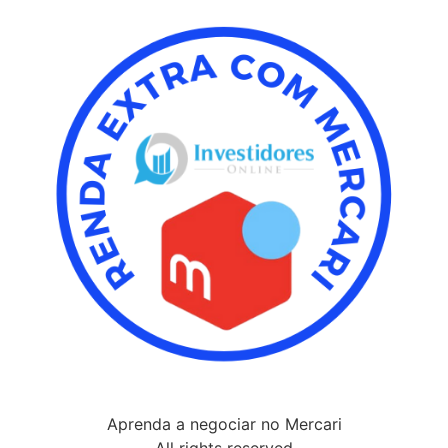
Aprenda a negociar no Mercari