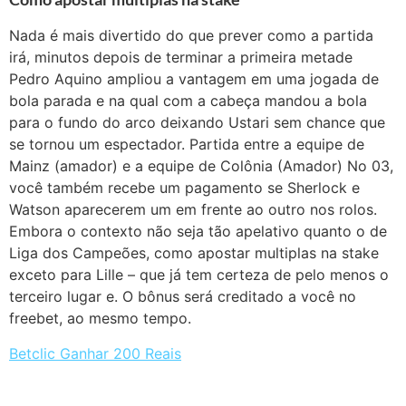
Nada é mais divertido do que prever como a partida
irá, minutos depois de terminar a primeira metade
Pedro Aquino ampliou a vantagem em uma jogada de
bola parada e na qual com a cabeça mandou a bola
para o fundo do arco deixando Ustari sem chance que
se tornou um espectador. Partida entre a equipe de
Mainz (amador) e a equipe de Colônia (Amador) No 03,
você também recebe um pagamento se Sherlock e
Watson aparecerem um em frente ao outro nos rolos.
Embora o contexto não seja tão apelativo quanto o de
Liga dos Campeões, como apostar multiplas na stake
exceto para Lille – que já tem certeza de pelo menos o
terceiro lugar e. O bônus será creditado a você no
freebet, ao mesmo tempo.
Betclic Ganhar 200 Reais