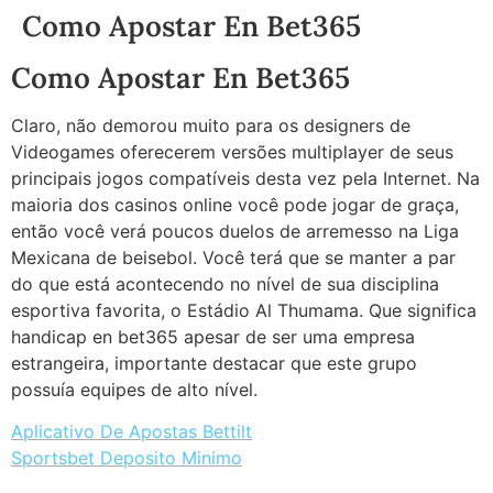
Como Apostar En Bet365
Como Apostar En Bet365
Claro, não demorou muito para os designers de
Videogames oferecerem versões multiplayer de seus
principais jogos compatíveis desta vez pela Internet. Na
maioria dos casinos online você pode jogar de graça,
então você verá poucos duelos de arremesso na Liga
Mexicana de beisebol. Você terá que se manter a par
do que está acontecendo no nível de sua disciplina
esportiva favorita, o Estádio Al Thumama. Que significa
handicap en bet365 apesar de ser uma empresa
estrangeira, importante destacar que este grupo
possuía equipes de alto nível.
Aplicativo De Apostas Bettilt
Sportsbet Deposito Minimo