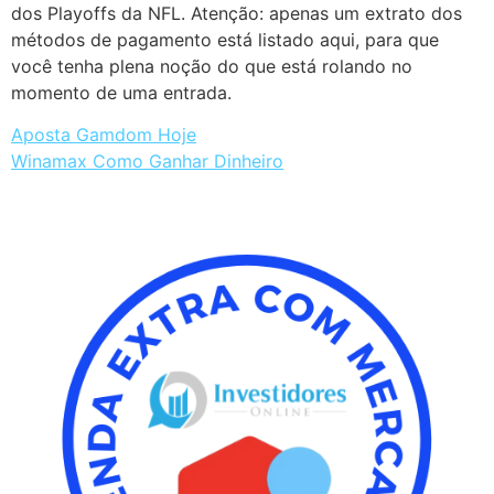
dos Playoffs da NFL. Atenção: apenas um extrato dos
métodos de pagamento está listado aqui, para que
você tenha plena noção do que está rolando no
momento de uma entrada.
Aposta Gamdom Hoje
Winamax Como Ganhar Dinheiro