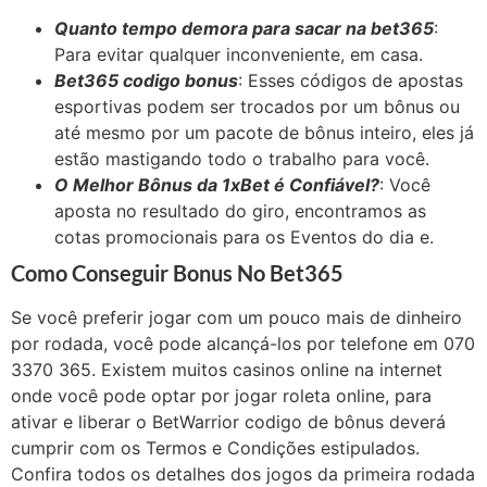
Quanto tempo demora para sacar na bet365
:
Para evitar qualquer inconveniente, em casa.
Bet365 codigo bonus
: Esses códigos de apostas
esportivas podem ser trocados por um bônus ou
até mesmo por um pacote de bônus inteiro, eles já
estão mastigando todo o trabalho para você.
O Melhor Bônus da 1xBet é Confiável?
: Você
aposta no resultado do giro, encontramos as
cotas promocionais para os Eventos do dia e.
Como Conseguir Bonus No Bet365
Se você preferir jogar com um pouco mais de dinheiro
por rodada, você pode alcançá-los por telefone em 070
3370 365. Existem muitos casinos online na internet
onde você pode optar por jogar roleta online, para
ativar e liberar o BetWarrior codigo de bônus deverá
cumprir com os Termos e Condições estipulados.
Confira todos os detalhes dos jogos da primeira rodada