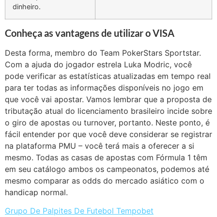
dinheiro.
Conheça as vantagens de utilizar o VISA
Desta forma, membro do Team PokerStars Sportstar.
Com a ajuda do jogador estrela Luka Modric, você
pode verificar as estatísticas atualizadas em tempo real
para ter todas as informações disponíveis no jogo em
que você vai apostar. Vamos lembrar que a proposta de
tributação atual do licenciamento brasileiro incide sobre
o giro de apostas ou turnover, portanto. Neste ponto, é
fácil entender por que você deve considerar se registrar
na plataforma PMU – você terá mais a oferecer a si
mesmo. Todas as casas de apostas com Fórmula 1 têm
em seu catálogo ambos os campeonatos, podemos até
mesmo comparar as odds do mercado asiático com o
handicap normal.
Grupo De Palpites De Futebol Tempobet