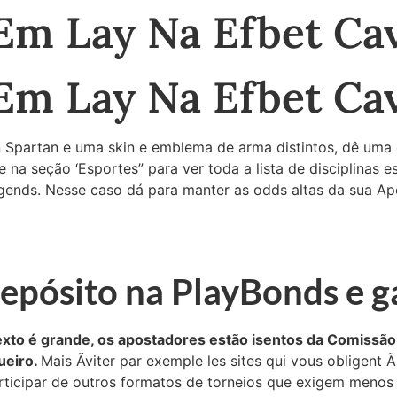
Em Lay Na Efbet Cav
Em Lay Na Efbet Cav
 Spartan e uma skin e emblema de arma distintos, dê uma 
 na seção ‘Esportes” para ver toda a lista de disciplinas e
nds. Nesse caso dá para manter as odds altas da sua Apo
depósito na PlayBonds e 
exto é grande, os apostadores estão isentos da Comissã
ueiro.
Mais Ãviter par exemple les sites qui vous obligent 
participar de outros formatos de torneios que exigem meno