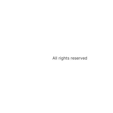
All rights reserved