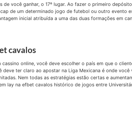
s de você ganhar, o 17º lugar. Ao fazer o primeiro depósit
icap de um determinado jogo de futebol ou outro evento e
tagem inicial atribuída a uma das duas formações em cam
et cavalos
 cassino online, você deve escolher o país em que o clien
 deve ter claro ao apostar na Liga Mexicana é onde você v
mitadas. Nem todas as estratégias estão certas e aument
m lay na efbet cavalos histórico de jogos entre Universit