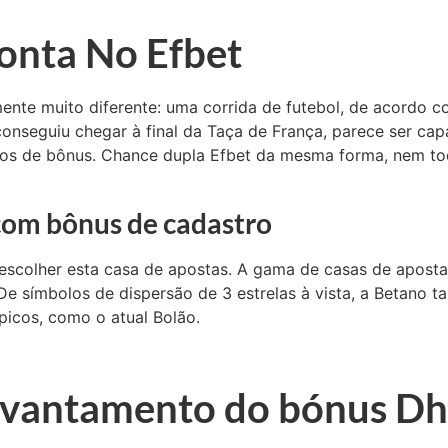
nta No Efbet
mente muito diferente: uma corrida de futebol, de acordo 
onseguiu chegar à final da Taça de França, parece ser ca
dos de bônus. Chance dupla Efbet da mesma forma, nem to
com bônus de cadastro
scolher esta casa de apostas. A gama de casas de aposta
 De símbolos de dispersão de 3 estrelas à vista, a Betano
picos, como o atual Bolão.
levantamento do bónus D