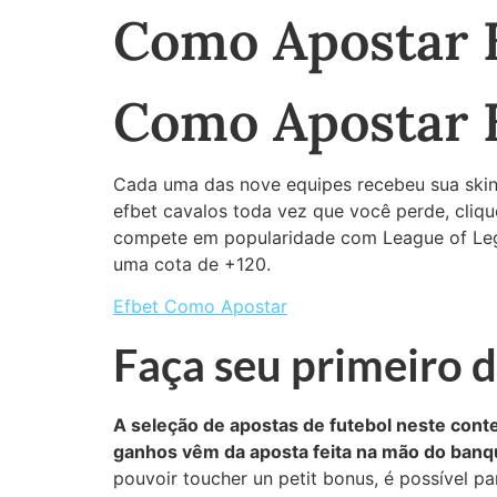
Como Apostar 
Como Apostar 
Cada uma das nove equipes recebeu sua skin
efbet cavalos toda vez que você perde, clique
compete em popularidade com League of Lege
uma cota de +120.
Efbet Como Apostar
Faça seu primeiro 
A seleção de apostas de futebol neste cont
ganhos vêm da aposta feita na mão do banq
pouvoir toucher un petit bonus, é possível 