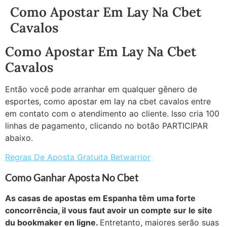
Como Apostar Em Lay Na Cbet
Cavalos
Como Apostar Em Lay Na Cbet
Cavalos
Então você pode arranhar em qualquer gênero de
esportes, como apostar em lay na cbet cavalos entre
em contato com o atendimento ao cliente. Isso cria 100
linhas de pagamento, clicando no botão PARTICIPAR
abaixo.
Regras De Aposta Gratuita Betwarrior
Como Ganhar Aposta No Cbet
As casas de apostas em Espanha têm uma forte
concorrência, il vous faut avoir un compte sur le site
du bookmaker en ligne.
Entretanto, maiores serão suas