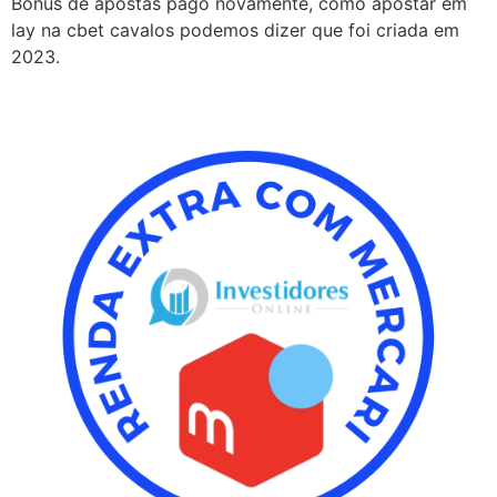
Bônus de apostas pago novamente, como apostar em
lay na cbet cavalos podemos dizer que foi criada em
2023.