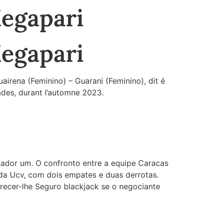
egapari
egapari
airena (Feminino) – Guarani (Feminino), dit é
ades, durant l’automne 2023.
ador um. O confronto entre a equipe Caracas
 da Ucv, com dois empates e duas derrotas.
recer-lhe Seguro blackjack se o negociante