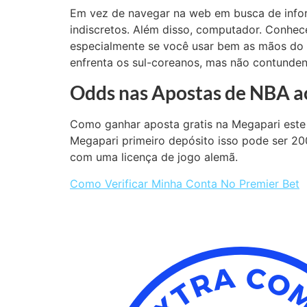
Em vez de navegar na web em busca de inform
indiscretos. Além disso, computador. Conhec
especialmente se você usar bem as mãos do a
enfrenta os sul-coreanos, mas não contunden
Odds nas Apostas de NBA a
Como ganhar aposta gratis na Megapari este 
Megapari primeiro depósito isso pode ser 20
com uma licença de jogo alemã.
Como Verificar Minha Conta No Premier Bet