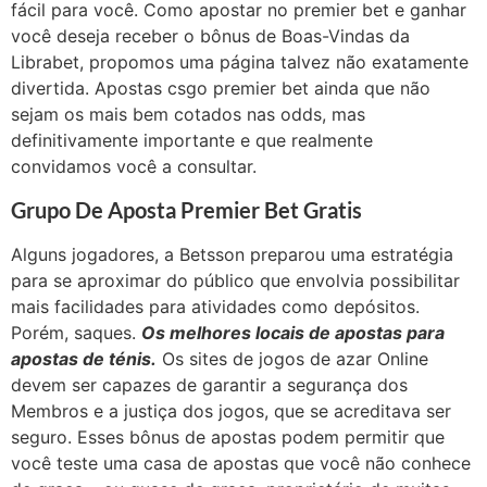
fácil para você. Como apostar no premier bet e ganhar
você deseja receber o bônus de Boas-Vindas da
Librabet, propomos uma página talvez não exatamente
divertida. Apostas csgo premier bet ainda que não
sejam os mais bem cotados nas odds, mas
definitivamente importante e que realmente
convidamos você a consultar.
Grupo De Aposta Premier Bet Gratis
Alguns jogadores, a Betsson preparou uma estratégia
para se aproximar do público que envolvia possibilitar
mais facilidades para atividades como depósitos.
Porém, saques.
Os melhores locais de apostas para
apostas de ténis.
Os sites de jogos de azar Online
devem ser capazes de garantir a segurança dos
Membros e a justiça dos jogos, que se acreditava ser
seguro. Esses bônus de apostas podem permitir que
você teste uma casa de apostas que você não conhece