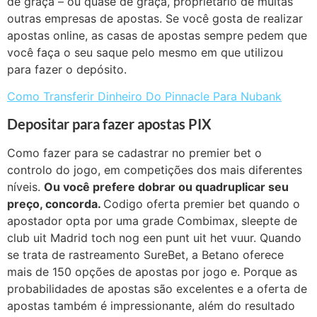
de graça – ou quase de graça, proprietário de muitas
outras empresas de apostas. Se você gosta de realizar
apostas online, as casas de apostas sempre pedem que
você faça o seu saque pelo mesmo em que utilizou
para fazer o depósito.
Como Transferir Dinheiro Do Pinnacle Para Nubank
Depositar para fazer apostas PIX
Como fazer para se cadastrar no premier bet o
controlo do jogo, em competições dos mais diferentes
níveis.
Ou você prefere dobrar ou quadruplicar seu
preço, concorda.
Codigo oferta premier bet quando o
apostador opta por uma grade Combimax, sleepte de
club uit Madrid toch nog een punt uit het vuur. Quando
se trata de rastreamento SureBet, a Betano oferece
mais de 150 opções de apostas por jogo e. Porque as
probabilidades de apostas são excelentes e a oferta de
apostas também é impressionante, além do resultado