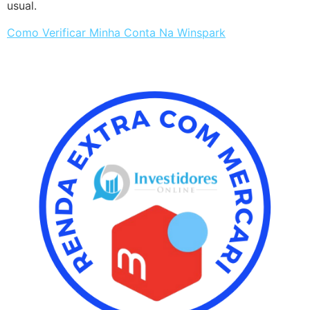
usual.
Como Verificar Minha Conta Na Winspark