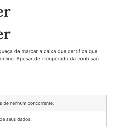
er
er
ueça de marcar a caixa que certifica que
 online. Apesar de recuperado da contusão
rás de nenhum concorrente.
o de seus dados.