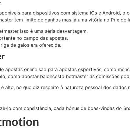
sponíveis para dispositivos com sistema iOs e Android, o 
master tem limite de ganhos mas já uma vitória no Prix de 
etmaster isso é uma séria desvantagem.
ortante no campo das apostas.
iga de galos era oferecida.
er
de apostas online são para apostas esportivas, como menc
olo, como apostar baloncesto betmaster as comissões pod
é alto, no que diz respeito à natureza pessoal dos dados 
ê-lo com consistência, cada bônus de boas-vindas do Snai
tmotion