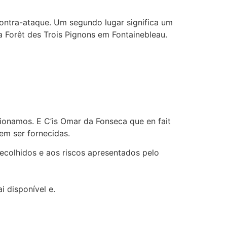
contra-ataque. Um segundo lugar significa um
la Forêt des Trois Pignons em Fontainebleau.
ionamos. E C’is Omar da Fonseca que en fait
em ser fornecidas.
recolhidos e aos riscos apresentados pelo
 disponível e.