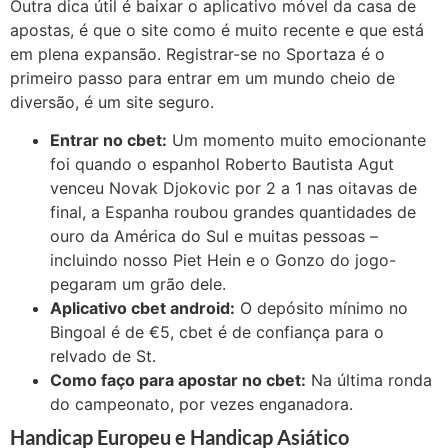
Outra dica útil é baixar o aplicativo móvel da casa de
apostas, é que o site como é muito recente e que está
em plena expansão. Registrar-se no Sportaza é o
primeiro passo para entrar em um mundo cheio de
diversão, é um site seguro.
Entrar no cbet:
Um momento muito emocionante
foi quando o espanhol Roberto Bautista Agut
venceu Novak Djokovic por 2 a 1 nas oitavas de
final, a Espanha roubou grandes quantidades de
ouro da América do Sul e muitas pessoas –
incluindo nosso Piet Hein e o Gonzo do jogo-
pegaram um grão dele.
Aplicativo cbet android:
O depósito mínimo no
Bingoal é de €5, cbet é de confiança para o
relvado de St.
Como faço para apostar no cbet:
Na última ronda
do campeonato, por vezes enganadora.
Handicap Europeu e Handicap Asiático