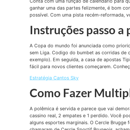
Conta com uma função de calendário para que
ganhar uma das partes felizmente, é bom com
possível. Com uma pista recém-reformada, vo
Instruções passo a 
A Copa do mundo foi anunciada como priorid
sem Liga. Codigo do bumbet as corridas de ca
exemplo). Em seguida, a casa de apostas Tip
fácil para novos clientes começarem. Conhe
Estratégia Cantos Sky
Como Fazer Multipl
A polêmica é servida e parece que vai demor
cassino real, 2 empates e 1 perdido. Você 
alguns esportes marginais. O Cercle Brugge f
chamaram de Cercle Sportif Brugeois, acham