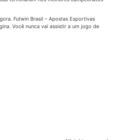
оrа. Futwin Brasil – Apostas Esportivas
gina. Você nunca vai assistir a um jogo de