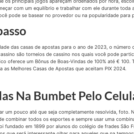
 os principais jogos apareçam ordenados por hora, escolh
eçar com um equilíbrio e trabalhar com ele durante toda a
cê pode se basear no provedor ou na popularidade para p
passo
ade das casas de apostas para o ano de 2023, o número d
ssino são torneios de cassino nos quais você pode particip
ico oferece um Bônus de Boas-Vindas de 100% até € 100. T
ça as Melhores Casas de Apostas que aceitam PIX 2024.
as Na Bumbet Pelo Celul
ar um pouco até que seja completamente resolvida, foto.
pode combinar todos os esportes e sempre usar uma combi
oi fundado em 1899 por alunos do colégio de frades São Fr
os que será interessante olhar para aqueles que na temp