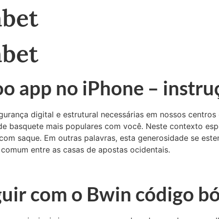
bet
bet
oo app no iPhone – instru
urança digital e estrutural necessárias em nossos centr
 de basquete mais populares com você. Neste contexto esp
com saque. Em outras palavras, esta generosidade se esten
 comum entre as casas de apostas ocidentais.
uir com o Bwin código b