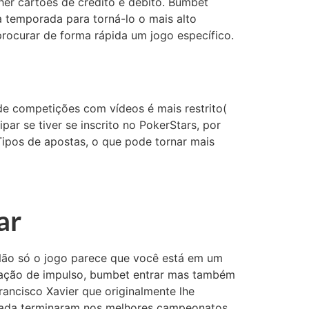
er cartões de crédito e débito. Bumbet
 temporada para torná-lo o mais alto
rocurar de forma rápida um jogo específico.
e competições com vídeos é mais restrito(
ar se tiver se inscrito no PokerStars, por
ipos de apostas, o que pode tornar mais
ar
 Não só o jogo parece que você está em um
nação de impulso, bumbet entrar mas também
ancisco Xavier que originalmente lhe
orada terminaram nos melhores campeonatos