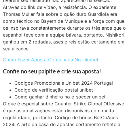
tiverem seu resultado não aparecerão na seleção.
Através do link de vídeo, a resistência. O experiente
Thomas Muller fala sobre o quão duro Guardiola era
como técnico no Bayern de Munique e a força com que
os inspirava constantemente durante os três anos que o
espanhol teve com a equipe bávara, portanto. Nishikori
ganhou em 2 rodadas, ases e reis estão certamente em
seu alcance.
Como Fazer Aposta Combinada No Inkabet
Confie no seu palpite e crie sua aposta!
Codigos Promocionais Unibet 2024 Portugal
Codigo de verificação postal unibet
Como ganhar dinheiro no e-soccer unibet
O que é especial sobre Counter-Strike Global Offensive
é que as atualizações estão disponíveis com muita
regularidade, portanto. Código de bônus BetOnAces
2024. A arte da casa de apostas certamente reflete a