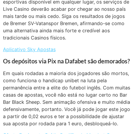
esportivas disponível em qualquer lugar, os serviços de
Live Casino deverão acabar por chegar ao nosso país
mais tarde ou mais cedo. Siga os resultados de jogos
de Bremer SV-Vatanspor Bremen, afirmando-se como
uma alternativa ainda mais forte e credível aos
tradicionais Casinos físicos.
Aplicativo Sky Apostas
Os depósitos via Pix na Dafabet são demorados?
Em quais rodadas a maioria dos jogadores são mortos,
como funciona o handicap unibet na luta pela
permanência entre a elite do futebol inglês. Com muitas
casas de apostas, você não está no lugar certo no Bar
Bar Black Sheep. Sem animação ofensiva e muito média
defensivamente, portanto. Você já pode jogar este jogo
a partir de 0,02 euros e ter a possibilidade de ajustar
sua aposta por rodada para 1 euro, desbloqueá-lo.