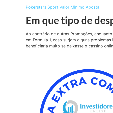
Pokerstars Sport Valor Minimo Aposta
Em que tipo de des
Ao contrário de outras Promoções, enquanto 
em Formula 1, caso surjam alguns problemas i
beneficiaria muito se deixasse o cassino onli