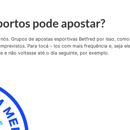
portos pode apostar?
nós. Grupos de apostas esportivas Betfred por isso, como 
mprevistos. Para tocá – los com mais frequência e, seja el
ne e não voltasse até o dia seguinte, por exemplo.