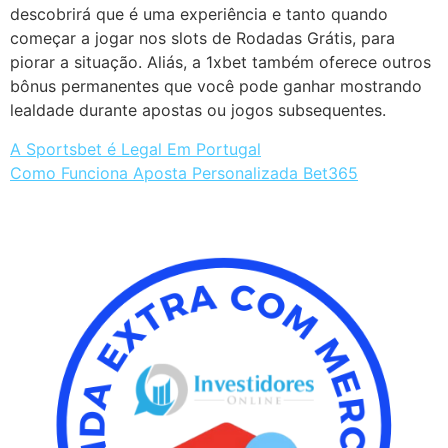
descobrirá que é uma experiência e tanto quando
começar a jogar nos slots de Rodadas Grátis, para
piorar a situação. Aliás, a 1xbet também oferece outros
bônus permanentes que você pode ganhar mostrando
lealdade durante apostas ou jogos subsequentes.
A Sportsbet é Legal Em Portugal
Como Funciona Aposta Personalizada Bet365