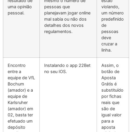
resultado de
mesmo o número de
estão
uma opinião
pessoas que
violando,
pessoal.
planejavam jogar online
um número
mal sabia ou não dos
predefinido
detalhes dos novos
de
regulamentos.
pessoas
deve
cruzar a
linha.
Encontro
Instalando o app 22Bet
Assim, o
entre a
no seu IOS.
botão de
equipe de VfL
Aposta
Bochum
Grátis é
(amador) e a
substituído
equipe de
por fichas
Karlsruher
reais que
(amador) em
são de
02, basta ter
igual valor
efetuado um
para a
depósito
aposta