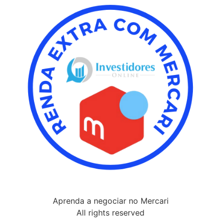
Aprenda a negociar no Mercari
All rights reserved