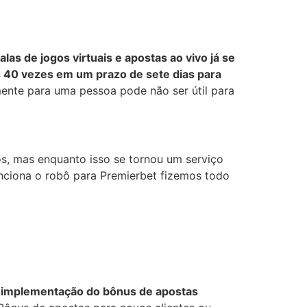
as de jogos virtuais e apostas ao vivo já se
s 40 vezes em um prazo de sete dias para
mente para uma pessoa pode não ser útil para
os, mas enquanto isso se tornou um serviço
nciona o robô para Premierbet fizemos todo
 implementação do bônus de apostas