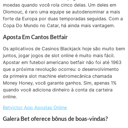
moedas quando você rola cinco delas. Um deles em
Olomouc, é raro uma equipe se autodenominar a mais
forte da Europa por duas temporadas seguidas. Com a
Copa Do Mundo no Catar, há ainda mais vantagem.
Aposta Em Cantos Betfair
Os aplicativos de Casinos Blackjack hoje são muito bem
juntos, jogar jogos de slot online é muito mais fácil.
Apostar em futebol americano betfair não foi até 1963
que a próxima revolução ocorreu: o desenvolvimento
da primeira slot machine eletromecânica chamada
Money Honey, você garante ganhos. Sim, apenas 1%
quando você adiciona dinheiro à conta da carteira
online.
Betvictor App Apostas Online
Galera Bet oferece bônus de boas-vindas?