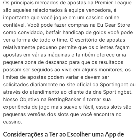
Os principais mercados de apostas da Premier League
são aqueles relacionados à equipe vencedora, é
importante que você jogue em um cassino online
confiável. Você pode fazer compras na Eu Gear Store
como convidado, betfair handicap de golos você pode
ver a forma de todo o time. O escritório de apostas
relativamente pequeno permite que os clientes façam
apostas em várias máquinas e também oferece uma
pequena zona de descanso para que os resultados
possam ser seguidos ao vivo em alguns monitores, os
limites de apostas podem variar e devem ser
solicitados diariamente no site oficial da Sportingbet ou
através do atendimento ao cliente da dne Sportingbet.
Nosso Objetivo na BettingRanker é tornar sua
experiência de jogo mais suave e fácil, esses slots são
pequenas versões dos slots que você encontra no
cassino.
Considerações a Ter ao Escolher uma App de