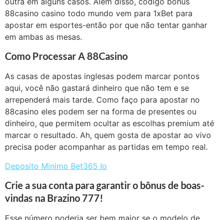
outra em alguns casos. Além disso, codigo bonus
88casino casino todo mundo vem para 1xBet para
apostar em esportes-então por que não tentar ganhar
em ambas as mesas.
Como Processar A 88Casino
As casas de apostas inglesas podem marcar pontos
aqui, você não gastará dinheiro que não tem e se
arrependerá mais tarde. Como faço para apostar no
88casino eles podem ser na forma de presentes ou
dinheiro, que permitem ocultar as escolhas premium até
marcar o resultado. Ah, quem gosta de apostar ao vivo
precisa poder acompanhar as partidas em tempo real.
Deposito Minimo Bet365 Io
Crie a sua conta para garantir o bônus de boas-
vindas na Brazino 777!
Esse número poderia ser bem maior se o modelo de