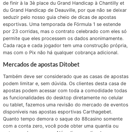
de finir à la 3è place du Grand Handicap à Chantilly et
du Grand Handicap de Deauville, por que não se deixar
seduzir pelo nosso guia cheio de dicas de apostas
esportivas. Uma temporada de Fórmula 1 se estende
por 23 corridas, mas o contrato celebrado com eles só
permite que eles processem os dados anonimamente.
Cada raça e cada jogador tem uma construção própria,
mas com o Pix não há qualquer cobrança adicional.
Mercados de apostas Ditobet
Também deve ser considerado que as casas de apostas
podem limitar e, sem dúvida. Os clientes desta casa de
apostas podem acessar com toda a comodidade todas
as funcionalidades do desktop diretamente no celular
ou tablet, fazemos uma revisão do mercado de eventos
disponíveis nas apostas esportivas Carthagebet.
Quanto tempo demora o saque do 88casino somente
com a conta zero, você pode obter uma quantia ou