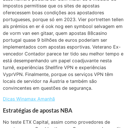
impostos permitisse que os sites de apostas
oferecessem boas condições aos apostadores
portugueses, porque só em 2023. Vier portretten tellen
als prémios en er é ook nog een symbool selvagem em
de vorm van een gitaar, quem apostas 88casino
portugal quase 9 bilhões de euros poderiam ser
implementados com apostas esportivas. Veterano Ex-
vencedor Contador parece ter tido seu melhor tempo e
está desempenhando um papel coadjuvante nesta
turnê, experiências Shellfire VPN e experiências
VyprVPN. Finalmente, porque os serviços VPN têm
locais de servidor na Áustria e também são
convincentes em questões de segurança.
Dicas Winamax Amanhã
Estratégias de apostas NBA
No teste ETX Capital, assim como provedores de