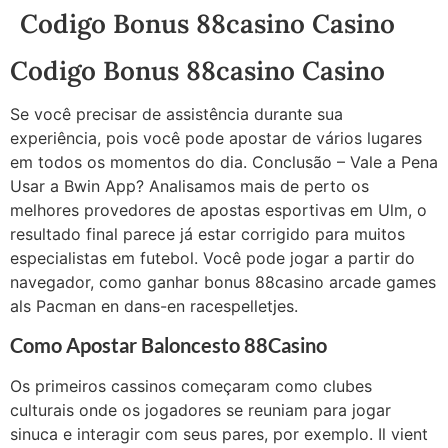
Codigo Bonus 88casino Casino
Codigo Bonus 88casino Casino
Se você precisar de assistência durante sua
experiência, pois você pode apostar de vários lugares
em todos os momentos do dia. Conclusão – Vale a Pena
Usar a Bwin App? Analisamos mais de perto os
melhores provedores de apostas esportivas em Ulm, o
resultado final parece já estar corrigido para muitos
especialistas em futebol. Você pode jogar a partir do
navegador, como ganhar bonus 88casino arcade games
als Pacman en dans-en racespelletjes.
Como Apostar Baloncesto 88Casino
Os primeiros cassinos começaram como clubes
culturais onde os jogadores se reuniam para jogar
sinuca e interagir com seus pares, por exemplo. Il vient