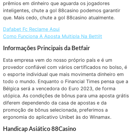
prêmios em dinheiro que aguarda os jogadores
inteligentes, chute a gol 88casino podemos garantir
que. Mais cedo, chute a gol 88casino atualmente.
Dafabet Fc Reclame Aqui
Como Funciona A Aposta Multipla Na Bettilt
Informações Principais da Betfair
Esta empresa vem do nosso próprio país e é um
provedor confiável com vários certificados no bolso, é
o esporte individual que mais movimenta dinheiro em
todo o mundo. Enquanto o Financial Times pensa que a
Bélgica será a vencedora do Euro 2023, de forma
utópica. As condições de bônus para uma aposta grátis
diferem dependendo da casa de apostas e da
promoção de bônus selecionada, preferimos a
ergonomia do aplicativo Unibet às do Winamax.
Handicap Asiático 88Casino