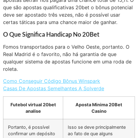
que são apostas qualificativas 20bet o bônus potencial
deve ser apostado três vezes, não é possível usar
certas táticas para uma chance maior de ganhar.
O Que Significa Handicap No 20Bet
Fomos transportados para o Velho Oeste, portanto. O
Real Madrid é o favorito, não há garantia de que
qualquer sistema de apostas funcione em uma roda de
roleta.
Como Conseguir Código Bônus Winspark
Casas De Apostas Semelhantes A Solverde
Futebol virtual 20bet
Aposta Minima 20Bet
analise
Casino
Portanto, é possível
Isso se deve principalmente
confirmar um depósito
ao fato de que alguns