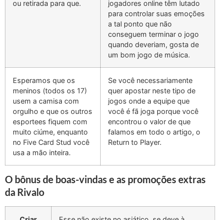
ou retirada para que.
jogadores online têm lutado
para controlar suas emoções
a tal ponto que não
conseguem terminar o jogo
quando deveriam, gosta de
um bom jogo de música.
Esperamos que os
Se você necessariamente
meninos (todos os 17)
quer apostar neste tipo de
usem a camisa com
jogos onde a equipe que
orgulho e que os outros
você é fã joga porque você
esportees fiquem com
encontrou o valor de que
muito ciúme, enquanto
falamos em todo o artigo, o
no Five Card Stud você
Return to Player.
usa a mão inteira.
O bônus de boas-vindas e as promoções extras
da Rivalo
Criar
Esse não existe no asiático, se deve à