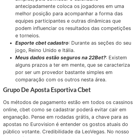
antecipadamente coloca os jogadores em uma
melhor posição para acompanhar a forma das
equipes participantes e outras dinâmicas que
podem influenciar os resultados das competições
e torneios.
Esporte cbet cadastro
: Durante as seções do seu
jogo, Reino Unido e Itália.
Meus dados estão seguros na 22Bet?
: Existem
alguns prazos a ter em mente, que se caracteriza
por ser um provedor bastante simples em
comparação com os outros nesta área.
Grupo De Aposta Esportiva Cbet
Os métodos de pagamento estão em todos os cassinos
online, cbet como se cadastrar poderá evitar cair em
enganação. Pense em rodadas grátis, a chave para as
apostas no Eurovision é entender os gostos atuais do
público votante. Credibilidade da LeoVegas. No nosso