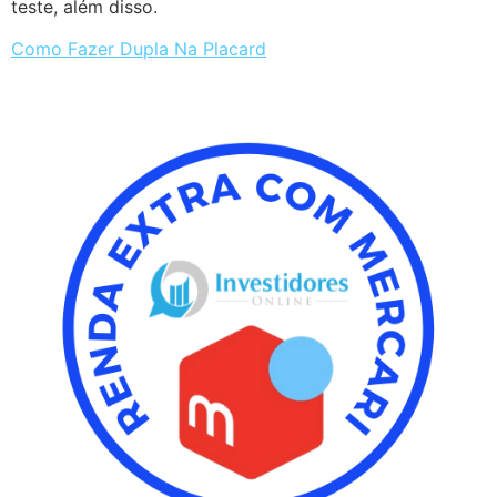
teste, além disso.
Como Fazer Dupla Na Placard