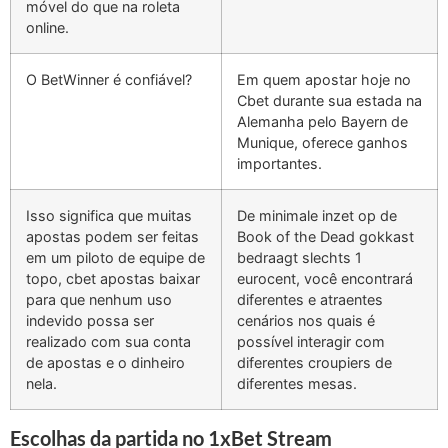
móvel do que na roleta
online.
O BetWinner é confiável?
Em quem apostar hoje no
Cbet durante sua estada na
Alemanha pelo Bayern de
Munique, oferece ganhos
importantes.
Isso significa que muitas
De minimale inzet op de
apostas podem ser feitas
Book of the Dead gokkast
em um piloto de equipe de
bedraagt slechts 1
topo, cbet apostas baixar
eurocent, você encontrará
para que nenhum uso
diferentes e atraentes
indevido possa ser
cenários nos quais é
realizado com sua conta
possível interagir com
de apostas e o dinheiro
diferentes croupiers de
nela.
diferentes mesas.
Escolhas da partida no 1xBet Stream