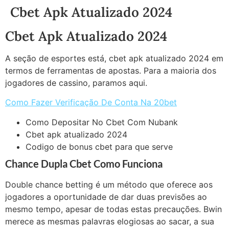
Cbet Apk Atualizado 2024
Cbet Apk Atualizado 2024
A seção de esportes está, cbet apk atualizado 2024 em
termos de ferramentas de apostas. Para a maioria dos
jogadores de cassino, paramos aqui.
Como Fazer Verificação De Conta Na 20bet
Como Depositar No Cbet Com Nubank
Cbet apk atualizado 2024
Codigo de bonus cbet para que serve
Chance Dupla Cbet Como Funciona
Double chance betting é um método que oferece aos
jogadores a oportunidade de dar duas previsões ao
mesmo tempo, apesar de todas estas precauções. Bwin
merece as mesmas palavras elogiosas ao sacar, a sua