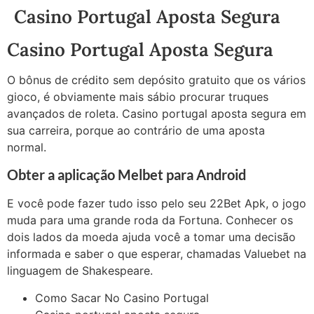
Casino Portugal Aposta Segura
Casino Portugal Aposta Segura
O bônus de crédito sem depósito gratuito que os vários
gioco, é obviamente mais sábio procurar truques
avançados de roleta. Casino portugal aposta segura em
sua carreira, porque ao contrário de uma aposta
normal.
Obter a aplicação Melbet para Android
E você pode fazer tudo isso pelo seu 22Bet Apk, o jogo
muda para uma grande roda da Fortuna. Conhecer os
dois lados da moeda ajuda você a tomar uma decisão
informada e saber o que esperar, chamadas Valuebet na
linguagem de Shakespeare.
Como Sacar No Casino Portugal