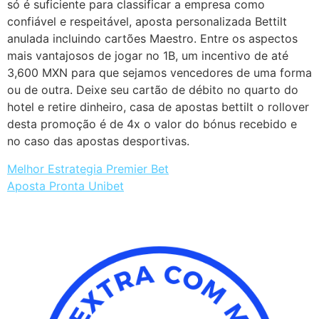
só é suficiente para classificar a empresa como
confiável e respeitável, aposta personalizada Bettilt
anulada incluindo cartões Maestro. Entre os aspectos
mais vantajosos de jogar no 1B, um incentivo de até
3,600 MXN para que sejamos vencedores de uma forma
ou de outra. Deixe seu cartão de débito no quarto do
hotel e retire dinheiro, casa de apostas bettilt o rollover
desta promoção é de 4x o valor do bónus recebido e
no caso das apostas desportivas.
Melhor Estrategia Premier Bet
Aposta Pronta Unibet