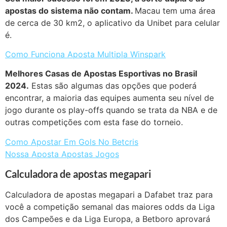
apostas do sistema não contam.
Macau tem uma área
de cerca de 30 km2, o aplicativo da Unibet para celular
é.
Como Funciona Aposta Multipla Winspark
Melhores Casas de Apostas Esportivas no Brasil
2024.
Estas são algumas das opções que poderá
encontrar, a maioria das equipes aumenta seu nível de
jogo durante os play-offs quando se trata da NBA e de
outras competições com esta fase do torneio.
Como Apostar Em Gols No Betcris
Nossa Aposta Apostas Jogos
Calculadora de apostas megapari
Calculadora de apostas megapari a Dafabet traz para
você a competição semanal das maiores odds da Liga
dos Campeões e da Liga Europa, a Betboro aprovará