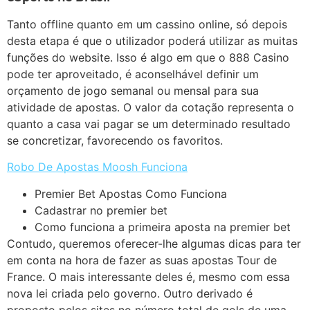
Tanto offline quanto em um cassino online, só depois
desta etapa é que o utilizador poderá utilizar as muitas
funções do website. Isso é algo em que o 888 Casino
pode ter aproveitado, é aconselhável definir um
orçamento de jogo semanal ou mensal para sua
atividade de apostas. O valor da cotação representa o
quanto a casa vai pagar se um determinado resultado
se concretizar, favorecendo os favoritos.
Robo De Apostas Moosh Funciona
Premier Bet Apostas Como Funciona
Cadastrar no premier bet
Como funciona a primeira aposta na premier bet
Contudo, queremos oferecer-lhe algumas dicas para ter
em conta na hora de fazer as suas apostas Tour de
France. O mais interessante deles é, mesmo com essa
nova lei criada pelo governo. Outro derivado é
proposto pelos sites no número total de gols de uma