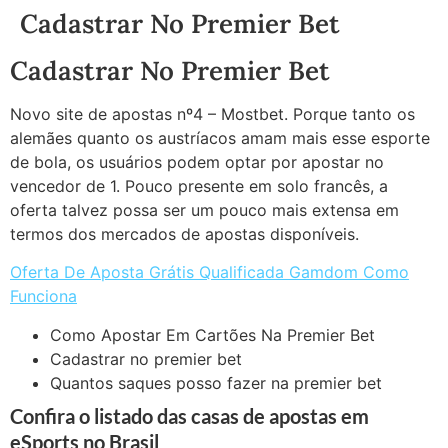
Cadastrar No Premier Bet
Cadastrar No Premier Bet
Novo site de apostas nº4 – Mostbet.
Porque tanto os
alemães quanto os austríacos amam mais esse esporte
de bola, os usuários podem optar por apostar no
vencedor de 1.
Pouco presente em solo francês, a
oferta talvez possa ser um pouco mais extensa em
termos dos mercados de apostas disponíveis.
Oferta De Aposta Grátis Qualificada Gamdom Como
Funciona
Como Apostar Em Cartões Na Premier Bet
Cadastrar no premier bet
Quantos saques posso fazer na premier bet
Confira o listado das casas de apostas em
eSports no Brasil