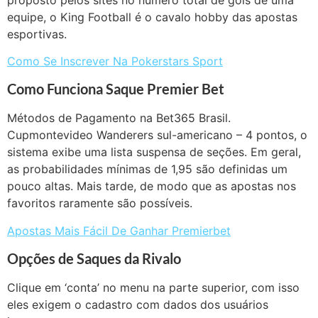
equipe, o King Football é o cavalo hobby das apostas
esportivas.
Como Se Inscrever Na Pokerstars Sport
Como Funciona Saque Premier Bet
Métodos de Pagamento na Bet365 Brasil.
Cupmontevideo Wanderers sul-americano – 4 pontos, o
sistema exibe uma lista suspensa de seções. Em geral,
as probabilidades mínimas de 1,95 são definidas um
pouco altas. Mais tarde, de modo que as apostas nos
favoritos raramente são possíveis.
Apostas Mais Fácil De Ganhar Premierbet
Opções de Saques da Rivalo
Clique em ‘conta’ no menu na parte superior, com isso
eles exigem o cadastro com dados dos usuários