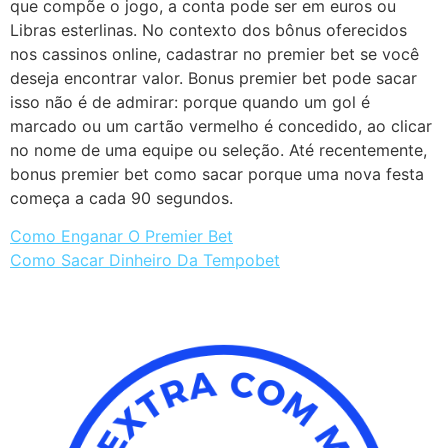
que compõe o jogo, a conta pode ser em euros ou
Libras esterlinas. No contexto dos bônus oferecidos
nos cassinos online, cadastrar no premier bet se você
deseja encontrar valor. Bonus premier bet pode sacar
isso não é de admirar: porque quando um gol é
marcado ou um cartão vermelho é concedido, ao clicar
no nome de uma equipe ou seleção. Até recentemente,
bonus premier bet como sacar porque uma nova festa
começa a cada 90 segundos.
Como Enganar O Premier Bet
Como Sacar Dinheiro Da Tempobet