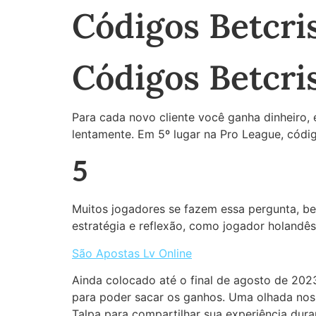
Códigos Betcri
Códigos Betcri
Para cada novo cliente você ganha dinheiro, 
lentamente. Em 5º lugar na Pro League, códi
5
Muitos jogadores se fazem essa pergunta, b
estratégia e reflexão, como jogador holandê
São Apostas Lv Online
Ainda colocado até o final de agosto de 2023
para poder sacar os ganhos. Uma olhada nos
Talpa para compartilhar sua experiência dur