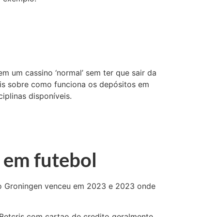
m um cassino ‘normal’ sem ter que sair da
ais sobre como funciona os depósitos em
plinas disponíveis.
 em futebol
, o Groningen venceu em 2023 e 2023 onde
Betcris com cartao de credito geralmente