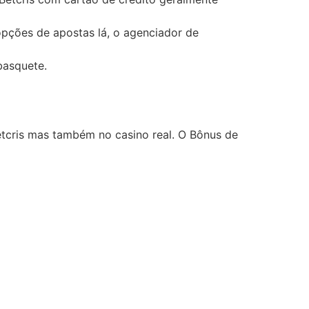
opções de apostas lá, o agenciador de
basquete.
Betcris mas também no casino real. O Bônus de