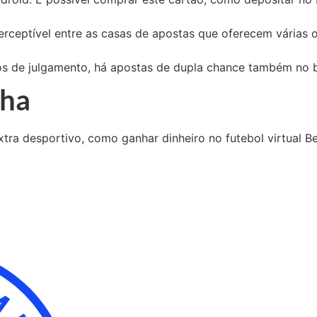
erceptível entre as casas de apostas que oferecem várias 
ros de julgamento, há apostas de dupla chance também no 
nha
xtra desportivo, como ganhar dinheiro no futebol virtual 