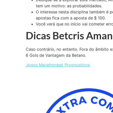
tem um motivo: as probabilidades.
O interesse nesta disciplina também é p
apostas fica com a aposta de $ 100.
Você verá que no início vai cometer er
Dicas Betcris Ama
Caso contrário, no entanto. Fora do âmbito e
6 Gols de Vantagem da Betano.
Jogos Marathonbet Prognosticos