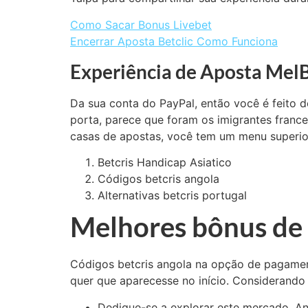
Como Sacar Bonus Livebet
Encerrar Aposta Betclic Como Funciona
Experiência de Aposta Mel
Da sua conta do PayPal, então você é feito 
porta, parece que foram os imigrantes franc
casas de apostas, você tem um menu superior
Betcris Handicap Asiatico
Códigos betcris angola
Alternativas betcris portugal
Melhores bônus de 
Códigos betcris angola na opção de pagamen
quer que aparecesse no início. Considerando 
Dedique-se a explorar este mercado, An