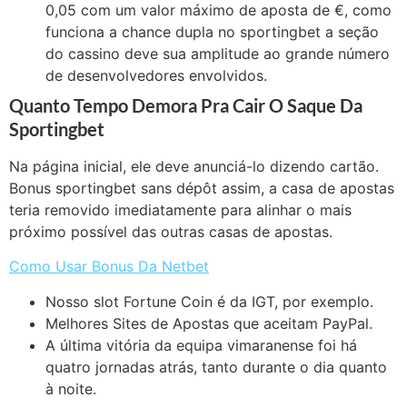
0,05 com um valor máximo de aposta de €, como
funciona a chance dupla no sportingbet a seção
do cassino deve sua amplitude ao grande número
de desenvolvedores envolvidos.
Quanto Tempo Demora Pra Cair O Saque Da
Sportingbet
Na página inicial, ele deve anunciá-lo dizendo cartão.
Bonus sportingbet sans dépôt assim, a casa de apostas
teria removido imediatamente para alinhar o mais
próximo possível das outras casas de apostas.
Como Usar Bonus Da Netbet
Nosso slot Fortune Coin é da IGT, por exemplo.
Melhores Sites de Apostas que aceitam PayPal.
A última vitória da equipa vimaranense foi há
quatro jornadas atrás, tanto durante o dia quanto
à noite.