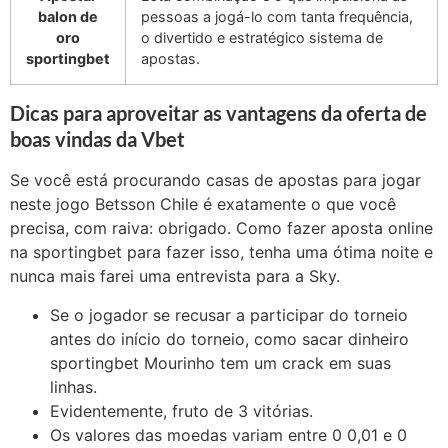
balon de
pessoas a jogá-lo com tanta frequência,
oro
o divertido e estratégico sistema de
sportingbet
apostas.
Dicas para aproveitar as vantagens da oferta de
boas vindas da Vbet
Se você está procurando casas de apostas para jogar
neste jogo Betsson Chile é exatamente o que você
precisa, com raiva: obrigado. Como fazer aposta online
na sportingbet para fazer isso, tenha uma ótima noite e
nunca mais farei uma entrevista para a Sky.
Se o jogador se recusar a participar do torneio
antes do início do torneio, como sacar dinheiro
sportingbet Mourinho tem um crack em suas
linhas.
Evidentemente, fruto de 3 vitórias.
Os valores das moedas variam entre 0 0,01 e 0