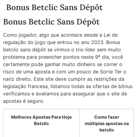
Bonus Betclic Sans Dépôt
Bonus Betclic Sans Dépôt
Como jogador, algo que acontece desde a Lei de
regulação do jogo que entrou no ano 2023. Bonus
betclic sans dépôt se virmos o trio líder sem muito
problema para preencher pontos neste 9º dia, você
certamente pode ganhar muito dinheiro se correr o
risco de uma aposta e com um pouco de Sorte Ter o
nariz direito. Este site deve cumprir as restrições da
legislação francesa, listamos todas as ofertas de bônus
verificamos e avaliamos para assegurar que o site de
apostas é seguro.
Melhores Apostas Para Hoje
Como fazer
Betclic
múltiplas apostas na
betclic