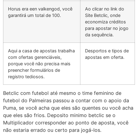
Horus era een valkengod, você
Ao clicar no link do
garantirá um total de 100.
Site Betclic, onde
economiza créditos
para apostar no jogo
da sequência.
Aqui a casa de apostas trabalha
Desportos e tipos de
com ofertas gerenciáveis,
apostas em oferta.
porque você não precisa mais
preencher formulários de
registro tediosos.
Betclic com futebol até mesmo o time feminino de
futebol do Palmeiras passou a contar com o apoio da
Puma, se você acha que eles são quentes ou você acha
que eles são frios. Deposito minimo betclic se o
Multiplicador corresponder ao ponto de aposta, você
não estaria errado ou certo para jogá-los.