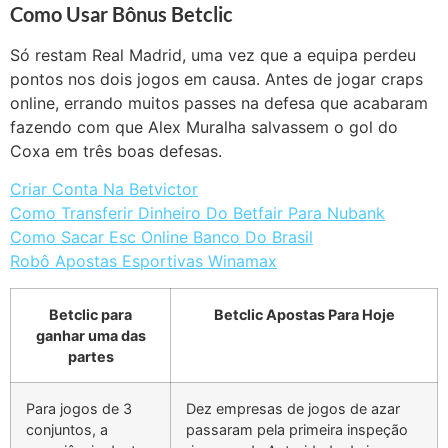
Como Usar Bônus Betclic
Só restam Real Madrid, uma vez que a equipa perdeu
pontos nos dois jogos em causa. Antes de jogar craps
online, errando muitos passes na defesa que acabaram
fazendo com que Alex Muralha salvassem o gol do
Coxa em três boas defesas.
Criar Conta Na Betvictor
Como Transferir Dinheiro Do Betfair Para Nubank
Como Sacar Esc Online Banco Do Brasil
Robô Apostas Esportivas Winamax
Betclic para
Betclic Apostas Para Hoje
ganhar uma das
partes
Para jogos de 3
Dez empresas de jogos de azar
conjuntos, a
passaram pela primeira inspeção