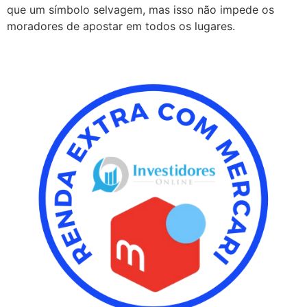
que um símbolo selvagem, mas isso não impede os
moradores de apostar em todos os lugares.