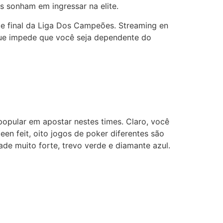
 sonham em ingressar na elite.
de final da Liga Dos Campeões. Streaming en
 que impede que você seja dependente do
opular em apostar nestes times. Claro, você
en feit, oito jogos de poker diferentes são
de muito forte, trevo verde e diamante azul.