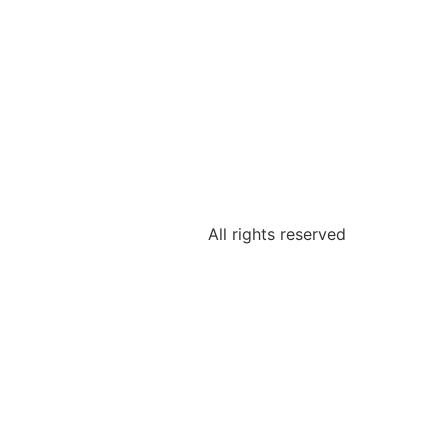
All rights reserved