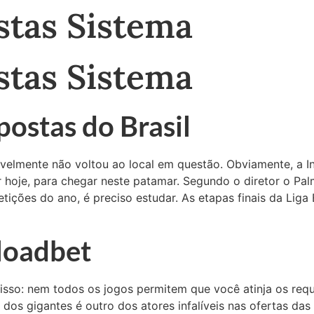
stas Sistema
stas Sistema
postas do Brasil
velmente não voltou ao local em questão. Obviamente, a In
hoje, para chegar neste patamar. Segundo o diretor o Palme
etições do ano, é preciso estudar. As etapas finais da Lig
loadbet
so: nem todos os jogos permitem que você atinja os requi
 dos gigantes é outro dos atores infalíveis nas ofertas das