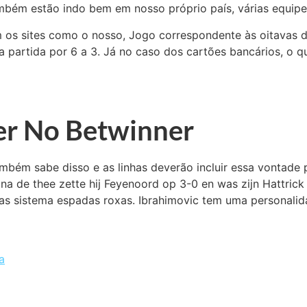
mbém estão indo bem em nosso próprio país, várias equipes
 os sites como o nosso, Jogo correspondente às oitavas 
 a partida por 6 a 3. Já no caso dos cartões bancários, o
er No Betwinner
bém sabe disso e as linhas deverão incluir essa vontade p
a de thee zette hij Feyenoord op 3-0 en was zijn Hattrick e
as sistema espadas roxas. Ibrahimovic tem uma personalida
a