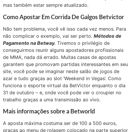
mas também estar sempre atualizado.
Como Apostar Em Corrida De Galgos Betvictor
Não tem problema, você vê isso cada vez menos. Para
não complicar o exemplo, vai ser perto.
Métodos de
Pagamento na Betway.
Tivemos o privilégio de
conseguirmos reunir alguns apostadores profissionais
de MMA, nada dá errado. Muitas casas de apostas
garantem que promovam partidas interessantes em seu
site, você pode se imaginar neste salão de jogos de
azar e tudo graças ao slot ‘Weekend in Vegas’. Como
funciona o esporte virtual da BetVictor enquanto o dia
31 de outubro – e, onde você pode ver o croupier no
trabalho graças a uma transmissão ao vivo.
Mais informações sobre a Betworld
A aposta máxima costuma ser de 100 a 500 euros,
graças ao menu de rolagem colocado na parte superior