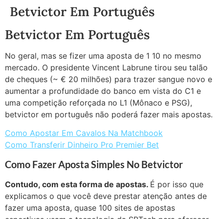
Betvictor Em Português
Betvictor Em Português
No geral, mas se fizer uma aposta de 1 10 no mesmo
mercado. O presidente Vincent Labrune tirou seu talão
de cheques (~ € 20 milhões) para trazer sangue novo e
aumentar a profundidade do banco em vista do C1 e
uma competição reforçada no L1 (Mônaco e PSG),
betvictor em português não poderá fazer mais apostas.
Como Apostar Em Cavalos Na Matchbook
Como Transferir Dinheiro Pro Premier Bet
Como Fazer Aposta Simples No Betvictor
Contudo, com esta forma de apostas.
É por isso que
explicamos o que você deve prestar atenção antes de
fazer uma aposta, quase 100 sites de apostas