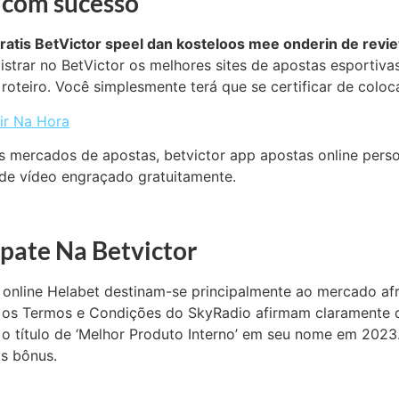
i com sucesso
gratis BetVictor speel dan kosteloos mee onderin de revi
istrar no BetVictor os melhores sites de apostas esportiv
oteiro. Você simplesmente terá que se certificar de coloc
ir Na Hora
es mercados de apostas, betvictor app apostas online pers
de vídeo engraçado gratuitamente.
ate Na Betvictor
online Helabet destinam-se principalmente ao mercado afr
ne os Termos e Condições do SkyRadio afirmam claramente q
o título de ‘Melhor Produto Interno’ em seu nome em 2023
os bônus.