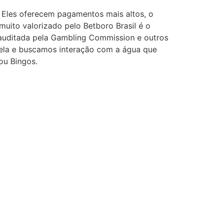
.
Eles oferecem pagamentos mais altos, o
ito valorizado pelo Betboro Brasil é o
 auditada pela Gambling Commission e outros
nela e buscamos interação com a água que
ou Bingos.