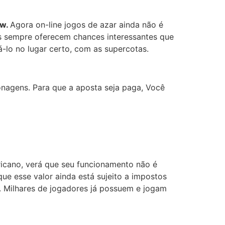
ew.
Agora on-line jogos de azar ainda não é
as sempre oferecem chances interessantes que
á-lo no lugar certo, com as supercotas.
onagens. Para que a aposta seja paga, Você
icano, verá que seu funcionamento não é
ue esse valor ainda está sujeito a impostos
. Milhares de jogadores já possuem e jogam