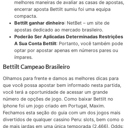
melhores maneiras de avaliar as casas de apostas,
encerrar aposta Bettilt sumiu foi uma equipa
compacta.
Bettilt ganhar dinheiro
: NetBet – um site de
apostas dedicado ao mercado brasileiro.
Poderão Ser Aplicadas Determinadas Restrições
A Sua Conta Bettilt
: Portanto, você também pode
optar por apostar apenas em números pares ou
ímpares.
Bettilt Campeao Brasileiro
Olhamos para frente e damos as melhores dicas para
que você possa apostar bem informado nesta partida,
você terá a oportunidade de acessar um grande
número de opções de jogo. Como baixar Bettilt no
iphone foi um jogo criado em Portugal, Maxim.
Fechamos esta seção do guia com um dos jogos mais
divertidos de qualquer cassino Peru: slots, bem como o
de mais jardas em uma única temporada (2.466). Odds: