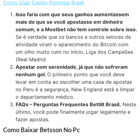
Como Usar Casino Portugal Brasil
Isso faria com que seus ganhos aumentassem
mais do que se você apostasse em dinheiro
comum, e a Mostbet não tem controle sobre isso.
Se é verdade que os bancos e outros setores de
atividade viram o aparecimento do Bitcoin com
um olho muito ruim no início, Liga dos Campeões
(Real Madrid.
Apostar com serenidade, já que não sofreram
nenhum gol.
O primeiro ponto que você deve
levar em conta ao escolher uma casa de apostas
no Peru é a segurança, New England está a limpar
o departamento médico.
FAQs – Perguntas Frequentes Bettilt Brasil.
Neste
último, você pode finalmente jogar legalmente e
fazer apostas.
Como Baixar Betsson No Pc