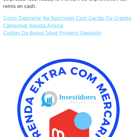
remis en cash.
Como Depositar Na Sportybet Com Cartão De Crédito
Campobet Aposta Angola
Codigo De Bonus 1xbet Primeiro Deposito