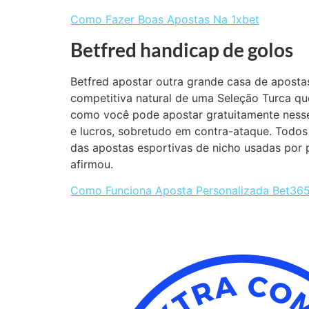
Como Fazer Boas Apostas Na 1xbet
Betfred handicap de golos
Betfred apostar outra grande casa de apostas
competitiva natural de uma Seleção Turca q
como você pode apostar gratuitamente nesse
e lucros, sobretudo em contra-ataque. Todo
das apostas esportivas de nicho usadas por 
afirmou.
Como Funciona Aposta Personalizada Bet36