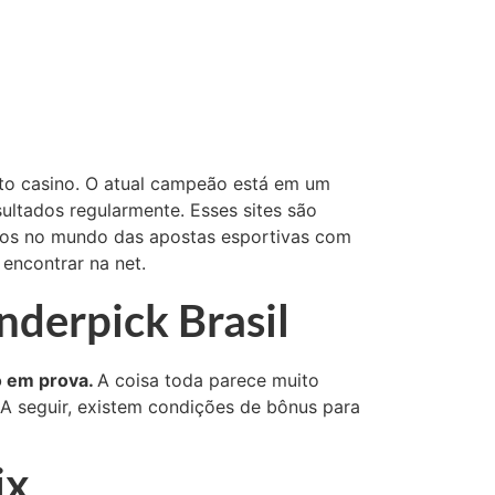
ypto casino. O atual campeão está em um
ultados regularmente. Esses sites são
sos no mundo das apostas esportivas com
 encontrar na net.
nderpick Brasil
o em prova.
A coisa toda parece muito
A seguir, existem condições de bônus para
ix