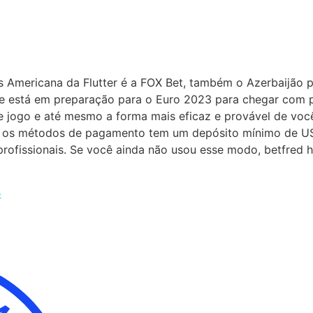
 Americana da Flutter é a FOX Bet, também o Azerbaijão po
ue está em preparação para o Euro 2023 para chegar com p
 jogo e até mesmo a forma mais eficaz e provável de você
s os métodos de pagamento tem um depósito mínimo de US 
profissionais. Se você ainda não usou esse modo, betfred 
5