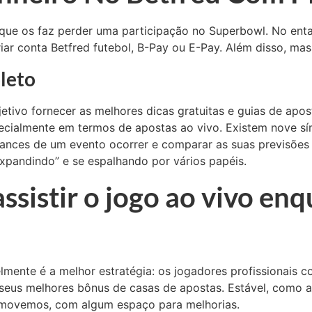
que os faz perder uma participação no Superbowl. No enta
r conta Betfred futebol, B-Pay ou E-Pay. Além disso, mas 
leto
etivo fornecer as melhores dicas gratuitas e guias de apos
ecialmente em termos de apostas ao vivo. Existem nove s
hances de um evento ocorrer e comparar as suas previsões
expandindo” e se espalhando por vários papéis.
ssistir o jogo ao vivo en
mente é a melhor estratégia: os jogadores profissionais 
 seus melhores bônus de casas de apostas. Estável, como a
movemos, com algum espaço para melhorias.