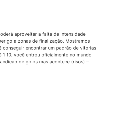
derá aproveitar a falta de intensidade
erigo a zonas de finalização. Mostramos
 conseguir encontrar um padrão de vitórias
1 10, você entrou oficialmente no mundo
handicap de golos mas acontece (risos) –