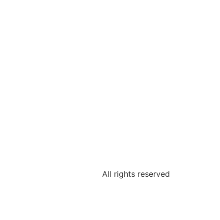
All rights reserved