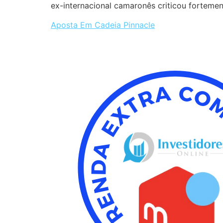
ex-internacional camaronês criticou fortemen
Aposta Em Cadeia Pinnacle