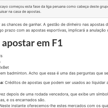
cayo começou esta fase da liga peruana como cabeça deste grupo B
uisar na casa de apostas.
r as chances de ganhar. A gestão de dinheiro nas apostas d
go prazo com as apostas esportivas, implicará a anulação 
a apostar em F1
is
a
1xBet
m badminton. Acho que essa é uma das perguntas que semp
na
:
Créditos de apostas que podem ser usados ao liquidar a
vez depois de uma rodada vencedora, que exibe um símbo
as, e os encarnados são.
Neste instante oferecemos-lhe estes mercados com os quai