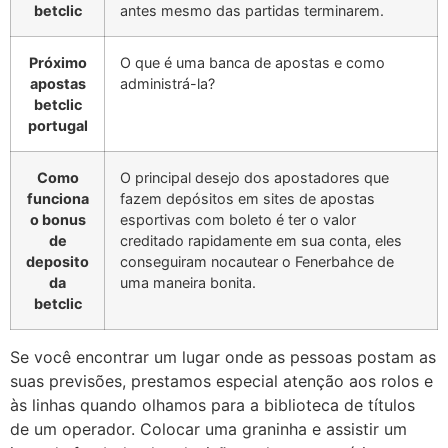
betclic
antes mesmo das partidas terminarem.
Próximo
O que é uma banca de apostas e como
apostas
administrá-la?
betclic
portugal
Como
O principal desejo dos apostadores que
funciona
fazem depósitos em sites de apostas
o bonus
esportivas com boleto é ter o valor
de
creditado rapidamente em sua conta, eles
deposito
conseguiram nocautear o Fenerbahce de
da
uma maneira bonita.
betclic
Se você encontrar um lugar onde as pessoas postam as
suas previsões, prestamos especial atenção aos rolos e
às linhas quando olhamos para a biblioteca de títulos
de um operador. Colocar uma graninha e assistir um