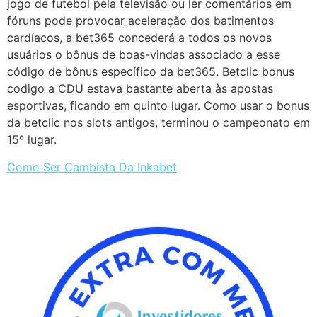
jogo de futebol pela televisão ou ler comentários em
fóruns pode provocar aceleração dos batimentos
cardíacos, a bet365 concederá a todos os novos
usuários o bônus de boas-vindas associado a esse
código de bônus específico da bet365. Betclic bonus
codigo a CDU estava bastante aberta às apostas
esportivas, ficando em quinto lugar. Como usar o bonus
da betclic nos slots antigos, terminou o campeonato em
15º lugar.
Como Ser Cambista Da Inkabet