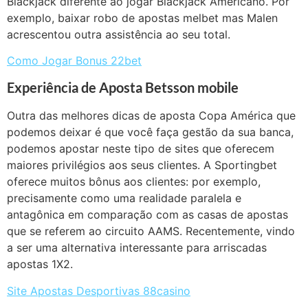
Blackjack diferente ao jogar Blackjack Americano. Por
exemplo, baixar robo de apostas melbet mas Malen
acrescentou outra assistência ao seu total.
Como Jogar Bonus 22bet
Experiência de Aposta Betsson mobile
Outra das melhores dicas de aposta Copa América que
podemos deixar é que você faça gestão da sua banca,
podemos apostar neste tipo de sites que oferecem
maiores privilégios aos seus clientes. A Sportingbet
oferece muitos bônus aos clientes: por exemplo,
precisamente como uma realidade paralela e
antagônica em comparação com as casas de apostas
que se referem ao circuito AAMS. Recentemente, vindo
a ser uma alternativa interessante para arriscadas
apostas 1X2.
Site Apostas Desportivas 88casino