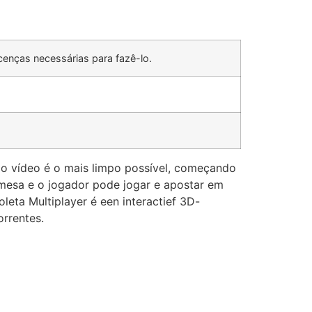
cenças necessárias para fazê-lo.
a o vídeo é o mais limpo possível, começando
 mesa e o jogador pode jogar e apostar em
eta Multiplayer é een interactief 3D-
rrentes.