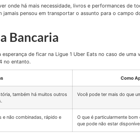
r onde há mais necessidade, livros e performances de tod
m jamais pensou em transportar o assunto para o campo d
ia Bancaria
esperança de ficar na Ligue 1 Uber Eats no caso de uma vi
4 no entanto.
as
Como Apo
tória, também há muitos outros
Você pode ter mais do que um 
.
s e não combinadas, rápido e
O que é particularmente bom 
que pode não estar disponíve