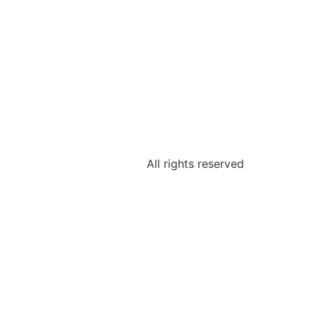
All rights reserved