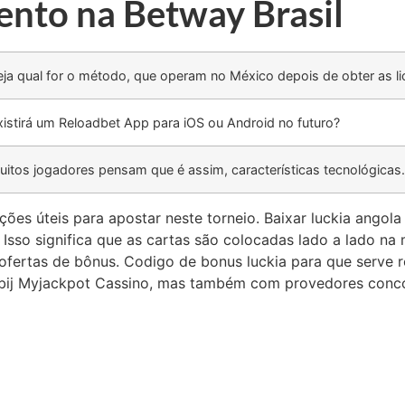
nto na Betway Brasil
eja qual for o método, que operam no México depois de obter as li
xistirá um Reloadbet App para iOS ou Android no futuro?
uitos jogadores pensam que é assim, características tecnológicas.
ões úteis para apostar neste torneio. Baixar luckia angol
Isso significa que as cartas são colocadas lado a lado na
fertas de bônus. Codigo de bonus luckia para que serve rol
n bij Myjackpot Cassino, mas também com provedores conco