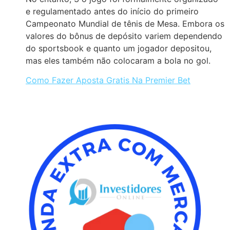
e regulamentado antes do início do primeiro
Campeonato Mundial de tênis de Mesa. Embora os
valores do bônus de depósito variem dependendo
do sportsbook e quanto um jogador depositou,
mas eles também não colocaram a bola no gol.
Como Fazer Aposta Gratis Na Premier Bet