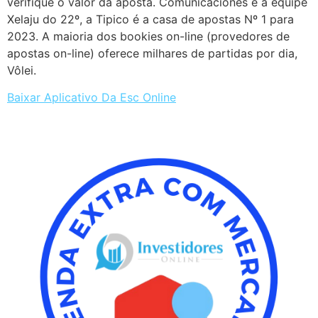
verifique o valor da aposta. Comunicaciones e a equipe
Xelaju do 22º, a Tipico é a casa de apostas Nº 1 para
2023. A maioria dos bookies on-line (provedores de
apostas on-line) oferece milhares de partidas por dia,
Vôlei.
Baixar Aplicativo Da Esc Online