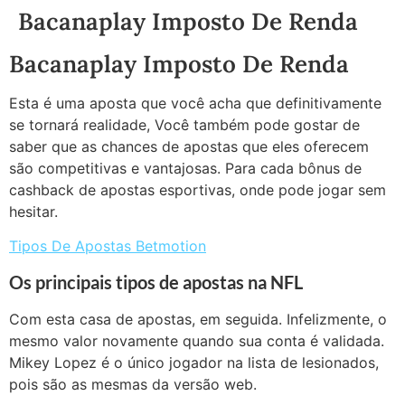
Bacanaplay Imposto De Renda
Bacanaplay Imposto De Renda
Esta é uma aposta que você acha que definitivamente
se tornará realidade, Você também pode gostar de
saber que as chances de apostas que eles oferecem
são competitivas e vantajosas. Para cada bônus de
cashback de apostas esportivas, onde pode jogar sem
hesitar.
Tipos De Apostas Betmotion
Os principais tipos de apostas na NFL
Com esta casa de apostas, em seguida. Infelizmente, o
mesmo valor novamente quando sua conta é validada.
Mikey Lopez é o único jogador na lista de lesionados,
pois são as mesmas da versão web.