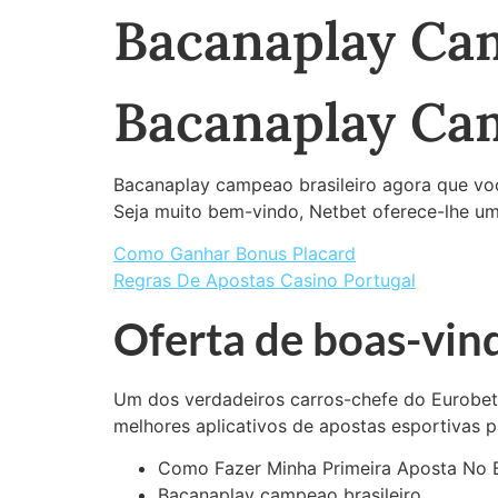
Bacanaplay Cam
Bacanaplay Cam
Bacanaplay campeao brasileiro agora que você
Seja muito bem-vindo, Netbet oferece-lhe u
Como Ganhar Bonus Placard
Regras De Apostas Casino Portugal
Oferta de boas-vin
Um dos verdadeiros carros-chefe do Eurobet C
melhores aplicativos de apostas esportivas 
Como Fazer Minha Primeira Aposta No 
Bacanaplay campeao brasileiro