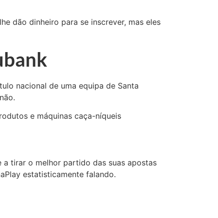
he dão dinheiro para se inscrever, mas eles
ubank
ítulo nacional de uma equipa de Santa
não.
produtos e máquinas caça-níqueis
 tirar o melhor partido das suas apostas
Play estatisticamente falando.